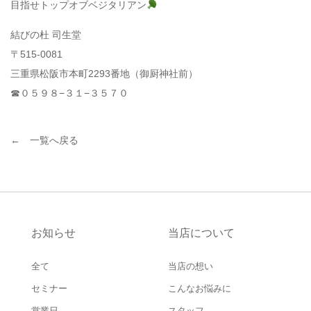
目指せトップオブベジタリアン
結びの杜 司生堂
〒515-0081
三重県松阪市本町2293番地（御厨神社前）
☎︎０５９８−３１−３５７０
← 一覧へ戻る
お知らせ
当店について
全て
当店の想い
セミナー
こんなお悩みに
営業日
スタッフ